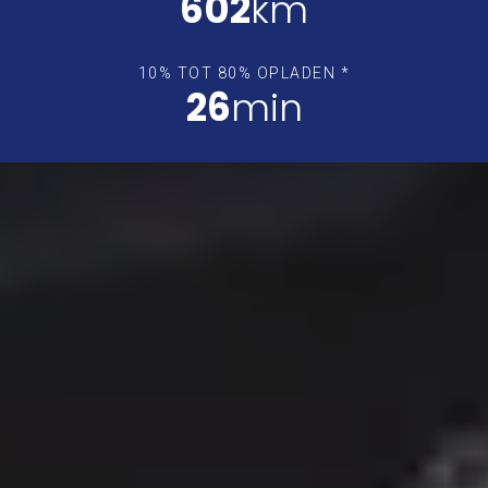
602
km
10% TOT 80% OPLADEN *
26
min