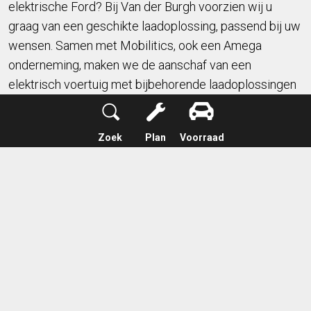
elektrische Ford? Bij Van der Burgh voorzien wij u
graag van een geschikte laadoplossing, passend bij uw
wensen. Samen met Mobilitics, ook een Amega
onderneming, maken we de aanschaf van een
elektrisch voertuig met bijbehorende laadoplossingen
makkelijker dan ooit!
Bekijk onze laadoplossingen
Zoek
Plan
Voorraad
FINANCIEREN VAN UW FORD
Bent u aan het oriënteren welke
financieringsmogelijkheden er zijn voor uw nieuwe
Ford? Wij bieden diverse soorten financieringen aan,
maak een vrijblijvende afspraak en ontdek welke